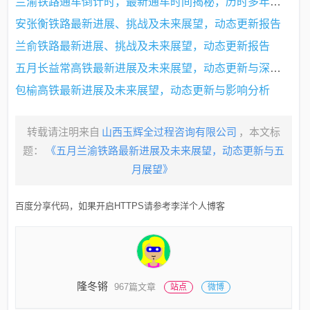
兰渝铁路通车倒计时，最新通车时间揭秘，历时多年终于迎来成果！
安张衡铁路最新进展、挑战及未来展望，动态更新报告
兰俞铁路最新进展、挑战及未来展望，动态更新报告
五月长益常高铁最新进展及未来展望，动态更新与深度解析
包榆高铁最新进展及未来展望，动态更新与影响分析
转载请注明来自
山西玉辉全过程咨询有限公司
，本文标
题：
《五月兰渝铁路最新进展及未来展望，动态更新与五
月展望》
百度分享代码，如果开启HTTPS请参考李洋个人博客
隆冬锵
967篇文章
站点
微博