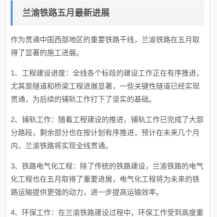
兰渝铁路五月最新进展
作为贯通中国西部地区的重要铁路干线，兰渝铁路在五月取
得了显著的施工进展。
1、工程建设进度：全线各个标段的建设工作正在有序推进，
尤其是隧道和桥梁工程进展显著，一些关键性隧道已经实现
贯通，为后续的铺轨工作打下了坚实的基础。
2、铺轨工作：随着工程建设的推进，铺轨工作已完成了大部
分路段，剩余部分也在按计划有序推进，预计在未来几个月
内，兰渝铁路将实现全线贯通。
3、铁路电气化工程：除了传统的铁路建设，兰渝铁路的电气
化工程也在五月取得了重要进展，电气化工程将为未来的铁
路运输提供更强的动力，进一步提高运输效率。
4、环保工作：在兰渝铁路建设过程中，环保工作受到高度重