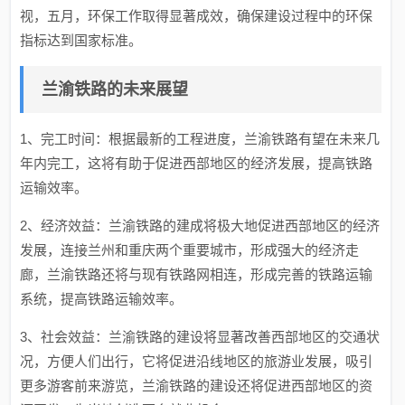
视，五月，环保工作取得显著成效，确保建设过程中的环保
指标达到国家标准。
兰渝铁路的未来展望
1、完工时间：根据最新的工程进度，兰渝铁路有望在未来几
年内完工，这将有助于促进西部地区的经济发展，提高铁路
运输效率。
2、经济效益：兰渝铁路的建成将极大地促进西部地区的经济
发展，连接兰州和重庆两个重要城市，形成强大的经济走
廊，兰渝铁路还将与现有铁路网相连，形成完善的铁路运输
系统，提高铁路运输效率。
3、社会效益：兰渝铁路的建设将显著改善西部地区的交通状
况，方便人们出行，它将促进沿线地区的旅游业发展，吸引
更多游客前来游览，兰渝铁路的建设还将促进西部地区的资