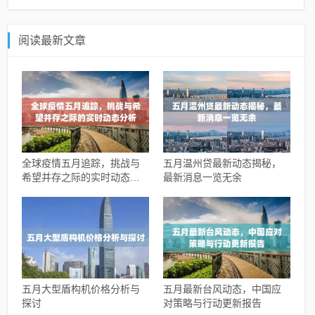
阅读最新文章
全球疫情五月追踪，挑战与
五月温州贷最新动态揭秘，
希望并存之际的实时动态分
最新消息一览无余
析
五月大型盾构机价格分析与
五月最新台风动态，中国应
探讨
对策略与行动更新报告