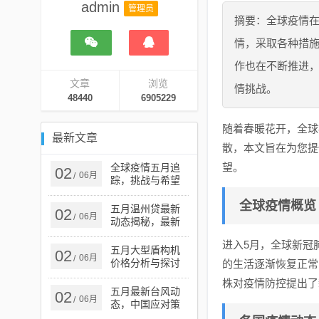
admin
管理员
摘要：全球疫情在
情，采取各种措
作也在不断推进
文章
浏览
情挑战。
48440
6905229
随着春暖花开，全球
最新文章
散，本文旨在为您提
望。
全球疫情五月追
02
06月
/
踪，挑战与希望
并存之际的实时
全球疫情概览
动态分析
五月温州贷最新
02
06月
/
动态揭秘，最新
消息一览无余
进入5月，全球新冠
五月大型盾构机
02
06月
/
价格分析与探讨
的生活逐渐恢复正常
株对疫情防控提出了
五月最新台风动
02
06月
/
态，中国应对策
略与行动更新报