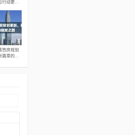
与行动更新
篱笆房规划
新篇章的蜕