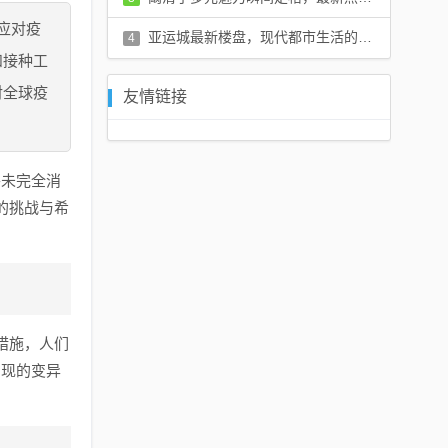
应对疫
评论：0 条
亚运城最新楼盘，现代都市生活的理想居住之地
4
和接种工
评论：0 条
对全球疫
友情链接
并未完全消
的挑战与希
措施，人们
出现的变异