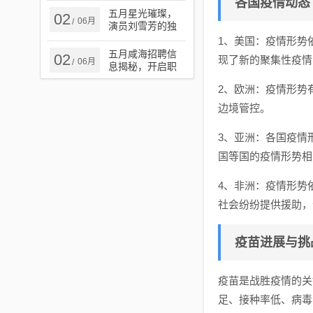
各国疫情动态
告
五月星光璀璨，
02
06月
/
演员刘雪芳的独
特魅力风采
1、美国：疫情形势
五月咸海招聘信
02
现了新的聚集性疫情
06月
/
息揭秘，开启职
业新征程
2、欧洲：疫情形势
边境管控。
3、亚洲：各国疫情
国等国的疫情形势相
4、非洲：疫情形势
社会纷纷提供援助，
疫苗进展与挑
疫苗是战胜疫情的关
足、接种率低、病毒