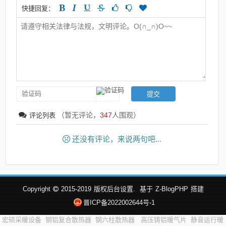
快捷回复：
（暂无评论，
347
人围观）
评论列表
还没有评论，来说两句吧...
Copyright
2015-2019
版权后台设置.
基于
Z-BlogPHP
搭建
晋ICP备2022002644号-1
宏硕采暖设备
钢铝复合散热器
钢六柱散热器
高压铸铝暖气片
静音运行暖