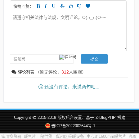
快捷回复：
（暂无评论，
312
人围观）
评论列表
还没有评论，来说两句吧...
Copyright
2015-2019
版权后台设置.
基于
Z-BlogPHP
搭建
晋ICP备2022002644号-1
家用换热器
暖气片工程供货
冀州区采暖设备
中心距1600mm暖气片
高度