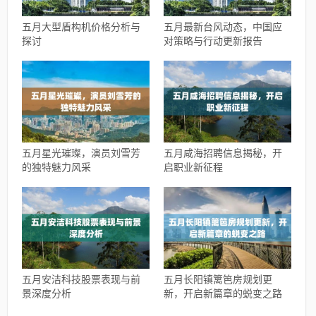
五月大型盾构机价格分析与
五月最新台风动态，中国应
探讨
对策略与行动更新报告
五月星光璀璨，演员刘雪芳
五月咸海招聘信息揭秘，开
的独特魅力风采
启职业新征程
五月安洁科技股票表现与前
五月长阳镇篱笆房规划更
景深度分析
新，开启新篇章的蜕变之路