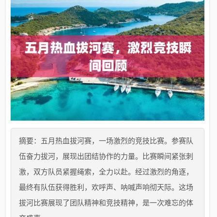
摘要：五月热血拔河赛，一场激烈的竞技比赛。参赛队
伍奋力拔河，展现出团结协作的力量。比赛瞬间紧张刺
激，双方队员紧握绳索，全力以赴。经过激烈的角逐，
最终有队伍获得胜利，欢呼声、呐喊声响彻天际。这场
拔河比赛展现了团队精神和竞技精神，是一次难忘的体