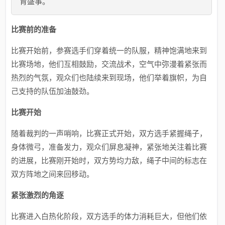
育盛事。
比赛前的准备
比赛开始前，参赛选手们穿着统一的队服，精神饱满地来到
比赛场地，他们互相鼓励，交流战术，空气中弥漫着紧张而
热烈的气氛，观众们也陆续来到现场，他们举着旗帜，为自
己支持的队伍加油鼓劲。
比赛开始
随着裁判的一声哨响，比赛正式开始，双方选手紧握绳子，
身体微弓，准备发力，观众们屏息凝神，紧张地关注着比赛
的进展，比赛刚开始时，双方势均力敌，绳子中间的标志在
双方阵地之间来回移动。
紧张激烈的角逐
比赛进入白热化阶段，双方选手的体力消耗巨大，但他们依