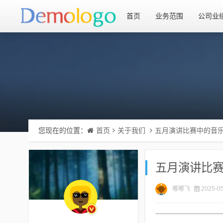
首页
业务范围
公司业
您现在的位置：
首页
关于我们
五月演讲比赛中的音
五月演讲比
嘟嘟飞
2025-05