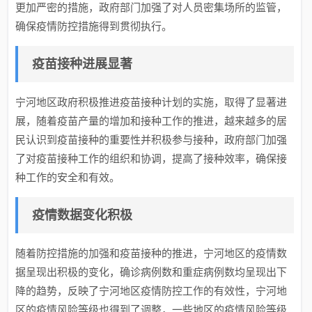
更加严密的措施，政府部门加强了对人员密集场所的监管，
确保疫情防控措施得到贯彻执行。
疫苗接种进展显著
宁河地区政府积极推进疫苗接种计划的实施，取得了显著进
展，随着疫苗产量的增加和接种工作的推进，越来越多的居
民认识到疫苗接种的重要性并积极参与接种，政府部门加强
了对疫苗接种工作的组织和协调，提高了接种效率，确保接
种工作的安全和有效。
疫情数据变化积极
随着防控措施的加强和疫苗接种的推进，宁河地区的疫情数
据呈现出积极的变化，确诊病例数和重症病例数均呈现出下
降的趋势，反映了宁河地区疫情防控工作的有效性，宁河地
区的疫情风险等级也得到了调整，一些地区的疫情风险等级