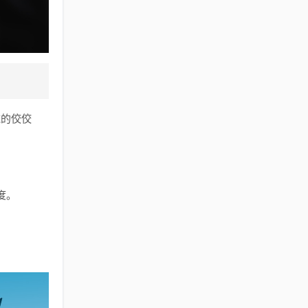
域的佼佼
度。
。