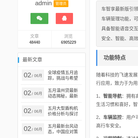
admin
管理员
车智享最新版引
车辆管理功能，
具备智能语音交
文章
浏览
安全、智能、高
48440
6905229
功能特点
最新文章
全球疫情五月追
02
随着科技的飞速发展
06月
/
踪，挑战与希望
行应用，致力于为用
并存之际的实时
动态分析
五月温州贷最新
02
06月
/
动态揭秘，最新
1、
智能导航
：拥有
消息一览无余
生活习惯和喜好，智
五月大型盾构机
02
06月
/
价格分析与探讨
2、
车辆监控
：用户
高行车安全。
五月最新台风动
02
06月
/
态，中国应对策
略与行动更新报