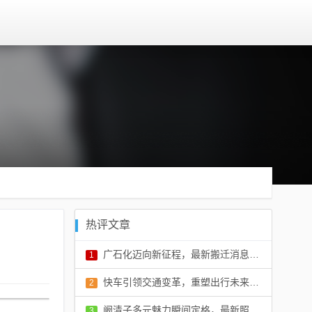
热评文章
广石化迈向新征程，最新搬迁消息开启新篇章
1
评论：0 条
快车引领交通变革，重塑出行未来，最新消息揭秘
2
评论：0 条
阚清子多元魅力瞬间定格，最新照片展现不同风采
3