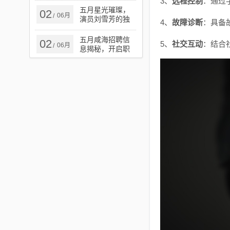
3、
远程控制
：通过
告
五月星光璀璨，
02
06月
/
演员刘雪芳的独
4、
故障诊断
：具备
特魅力风采
五月咸海招聘信
02
5、
社交互动
：结合
06月
/
息揭秘，开启职
业新征程