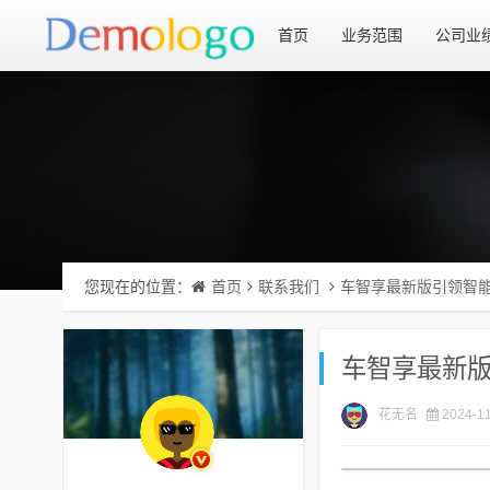
首页
业务范围
公司业
您现在的位置：
首页
联系我们
车智享最新版引领智
车智享最新
花无名
2024-11