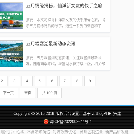
难以忘怀。砾的独特魅力不仅在于其出色的演技，
五月情缘揭秘，仙洋新女友的快手之旅
更在于其与众不同的个性与风格。在五月这个...
摘要：本文将探寻仙洋新女友的快手账号之旅，揭
示五月情缘背后的故事。通过一系列的调查和了
解，我们将为读者带来关于仙洋新女友在快手平台
上的最新动态和相关信息。本文字数适中，内容简
五月堰塞湖最新动态资讯
洁明了，适合对仙洋新女友感兴趣的读者阅读。...
摘要：五月堰塞湖动态资讯，关注堰塞湖最新状
况。随着雨季来临，堰塞湖水位持续上涨，相关部
门密切关注并采取应对措施。本文将为您带来五月
堰塞湖的实时动态资讯，包括水位变化、治理进展
2
3
4
5
6
7
8
9
等，以便您了解堰塞湖的最新情况。堰塞湖概述...
下一页
末页
共 100 页
Copyright
2015-2019
版权后台设置.
基于
Z-BlogPHP
搭建
晋ICP备2022002644号-1
暖气片中心距
不含冶炼铸造
对流散热优化
冀州区制造业
新产品研发能