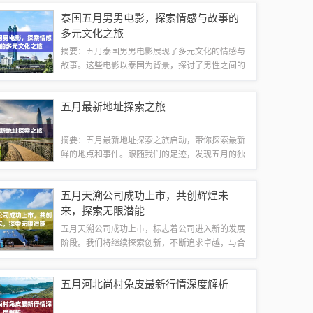
升观影质量。这一版本为观众带来了更优质的观影
泰国五月男男电影，探索情感与故事的
体验，无需等待广告播放，直接沉浸在精彩的...
多元文化之旅
摘要：五月泰国男男电影展现了多元文化的情感与
故事。这些电影以泰国为背景，探讨了男性之间的
情感纠葛和生活经历。通过电影，观众可以深入了
解泰国文化的多样性和包容性，感受到不同文化背
五月最新地址探索之旅
景下人性的温暖和真挚。这些电影不仅丰富了...
摘要：五月最新地址探索之旅启动，带你探索最新
鲜的地点和事件。跟随我们的足迹，发现五月的独
特魅力，体验不一样的风景和文化。这次旅行将带
你走进未知的世界，感受五月最新地址带来的惊喜
五月天溯公司成功上市，共创辉煌未
和乐趣。新地址的诞生五月的新地址如同一座...
来，探索无限潜能
五月天溯公司成功上市，标志着公司进入新的发展
阶段。我们将继续探索创新，不断追求卓越，与合
作伙伴共创辉煌。上市将为公司带来更广阔的发展
空间和更多的发展机遇，我们将充分利用自身优
五月河北尚村兔皮最新行情深度解析
势，积极拓展市场，不断提升服务质量，为客户...