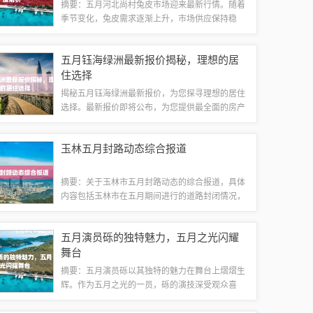
摘要：五月河北尚村兔皮市场迎来最新行情。随着
季节变化，兔皮需求逐渐上升，市场供应保持稳
定。经过分析，兔皮价格呈现小幅上涨趋势，市场
走势良好。尚村地区的兔皮质量受到广泛认可，吸
五月钰海绿洲最新报价揭秘，理想的居
引了更多买家关注。整体而言，河北尚村兔皮市...
住选择
揭秘五月钰海绿洲最新报价，为您探寻理想的居住
选择。最新报价即将公布，为您提供最全面的房产
信息。钰海绿洲以其优越的地理位置、高品质的建
筑设计和完善的配套设施，成为众多购房者的首
玉林五月封路动态综合报道
选。五月新报价出炉，为您的购房计划提供重要...
摘要：关于玉林市五月封路动态的综合报道，具体
内容包括玉林市在五月期间进行的道路封闭情况，
涵盖封路的时间、地点、原因以及交通疏导措施
等。此举可能对当地交通和居民出行产生影响，相
五月演员砾的独特魅力，五月之光闪耀
关部门正在积极应对，确保交通顺畅和市民安全...
舞台
摘要：五月演员砾以其独特的魅力在舞台上熠熠生
辉。作为五月之光的一员，砾的演技深受观众喜
爱。他/她的表演充满感染力，能够深入人心，让人