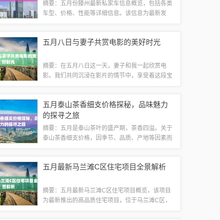
摘要：五月份滕州最新私家车信息概览，包括各类
车型、价格、性能等详细信息。该信息为最新发
布，涵盖了滕州市场上热门的私家车选择，为购车
者提供了重要的参考依据。新车发布豪华品牌新
五月八日与妻子共赏电影的美好时光
车：五月份，滕州各大汽车经销商纷纷推出新款
豪...
摘要：在五月八日这一天，妻子和我一起欣赏电
影。我们共同沉浸在影片的情节中，享受着这段宝
贵的时光。这次观影让我们更加亲近，增进了我们
之间的感情。我们的电影情缘时光荏苒，岁月如
五月泰山茶香细支价格探秘，品味魅力
梭，在这个充满浪漫气息的五月八日，我想为妻
的探寻之旅
子...
摘要：五月是泰山茶叶的盛产期，茶香四溢。关于
泰山茶香细支价格，因季节、品质、产地等因素而
有所不同。五月泰山茶香细支以其独特的口感和香
气吸引了众多茶友探寻其魅力。价格适中，物有所
五月最新马兰滩C区住宅项目全景解析
值，是品茗爱好者的不错选择。泰山茶的背景...
摘要：五月最新马兰滩C区住宅项目概览，该项目
为最新推出的高品质住宅项目，位于马兰滩C区，
提供优质的居住环境。项目注重细节，设计精良，