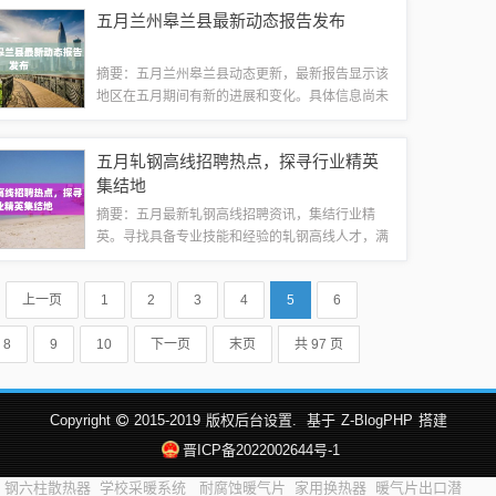
旨在满足现代人的生活需求。具体信息将在后续公
五月兰州皋兰县最新动态报告发布
布。一、项目概述马兰滩C区住宅项目坐落于...
摘要：五月兰州皋兰县动态更新，最新报告显示该
地区在五月期间有新的进展和变化。具体信息尚未
详细公开，但报告涵盖了皋兰县在五月的一系列最
新动态，包括地方发展、项目进展等相关内容。需
五月轧钢高线招聘热点，探寻行业精英
进一步关注以获取详细情况。随着春意渐浓，...
集结地
摘要：五月最新轧钢高线招聘资讯，集结行业精
英。寻找具备专业技能和经验的轧钢高线人才，满
足企业人才需求。招聘信息涵盖多个岗位，包括工
程师、技术员、操作员等，为求职者提供广阔的职
上一页
1
2
3
4
5
6
业发展空间。关注行业发展趋势，吸引优秀人才...
8
9
10
下一页
末页
共 97 页
Copyright
2015-2019
版权后台设置.
基于
Z-BlogPHP
搭建
晋ICP备2022002644号-1
钢六柱散热器
学校采暖系统
耐腐蚀暖气片
家用换热器
暖气片出口潜