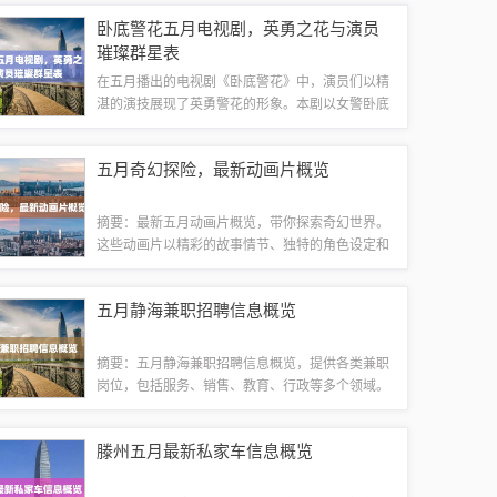
侵权违法行为。这部电视剧故事情节扣人心弦，值
卧底警花五月电视剧，英勇之花与演员
得一看。剧情简介《深宅雪》是一部古装电视...
璀璨群星表
在五月播出的电视剧《卧底警花》中，演员们以精
湛的演技展现了英勇警花的形象。本剧以女警卧底
为主线，展现了警花们在打击犯罪中的勇敢和智
慧。演员璀璨闪耀，为观众带来一场视觉盛宴。具
五月奇幻探险，最新动画片概览
体演员表包括主要角色和配角等，共同演绎了这...
摘要：最新五月动画片概览，带你探索奇幻世界。
这些动画片以精彩的故事情节、独特的角色设定和
精美的画面效果吸引了众多观众。跟随这些动画，
一起进入充满想象力的世界，感受奇幻之旅的魅
五月静海兼职招聘信息概览
力。《奇幻世界的冒险之旅》这部动画片以绚丽...
摘要：五月静海兼职招聘信息概览，提供各类兼职
岗位，包括服务、销售、教育、行政等多个领域。
招聘形式多样，满足不同人群需求。提供详细的招
聘信息和联系方式，方便求职者快速了解并申请心
滕州五月最新私家车信息概览
仪的职位。这是一个获取静海地区兼职信息的...