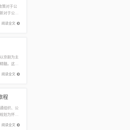
政策对于公
新对于公寓
新政策...
阅读全文
以京剧为主
精髓。这些
统艺术形
阅读全文
旅程
通组织、公
规划为怀宁
响应国家
阅读全文