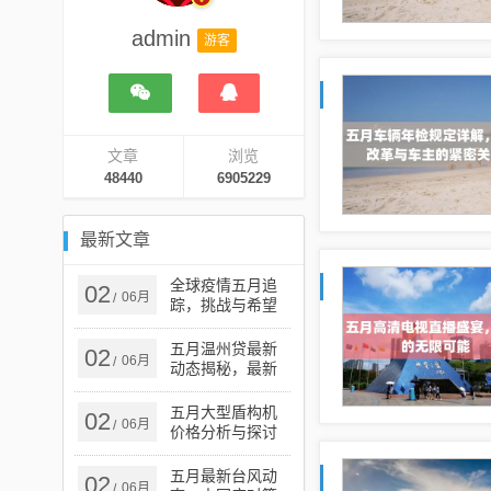
admin
游客
文章
浏览
48440
6905229
最新文章
全球疫情五月追
02
06月
/
踪，挑战与希望
并存之际的实时
动态分析
五月温州贷最新
02
06月
/
动态揭秘，最新
消息一览无余
五月大型盾构机
02
06月
/
价格分析与探讨
五月最新台风动
02
06月
/