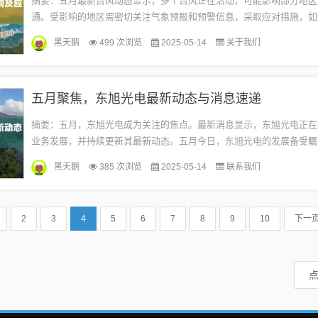
摘要：五月最新台风动态显示，多个台风正在活动，可能影响部分地区
通。受影响的地区需密切关注气象预报和预警信息，采取应对措施，如
提前转移易受灾人员等。公众也要做好防范准备，注意自身安全。应对
黑天鹅
499 次浏览
2025-05-14
关于我们
加...
五月聚焦，东旭光电最新动态与消息速递
摘要：五月，东旭光电成为关注的焦点。最新消息显示，东旭光电正在
业务发展，并持续更新其最新动态。五月今日，东旭光电的发展备受瞩
其未来发展充满期待。东旭光电五月最新消息概览五月伊始，东旭光电
黑天鹅
385 次浏览
2025-05-14
联系我们
域...
2
3
4
5
6
7
8
9
10
下一