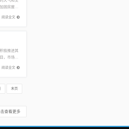
的天气和交
加固房屋、
策略包括
阅读全文
积极推进其
目，市场对
在多个领
阅读全文
页
末页
点击查看更多