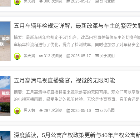
黑天鹅
306 次浏览
2025-05-17
公司业绩
五月车辆年检规定详解，最新改革与车主的紧密关
摘要：最新车辆年检规定于5月出台，改革内容事关每位车主的切身利
车辆年检流程进行了优化，提高了检测效率，同时也加强了对车辆安全
求。车主需及时了解并遵守新规定，以确保车辆合法上路。详细内容待
黑天鹅
313 次浏览
2025-05-17
关于我们
析...
五月高清电视直播盛宴，视觉的无限可能
摘要：五月高清电视直播将带来视觉盛宴的无限可能。观众们可以享受
的电视直播画面，感受生动的视听体验。无论是体育赛事、音乐会还是
高清电视直播都将呈现精彩绝伦的视听盛宴，让观众们沉浸其中，尽享
黑天鹅
297 次浏览
2025-05-16
业务范围
餮...
深度解读，5月公寓产权政策更新与40年产权公寓