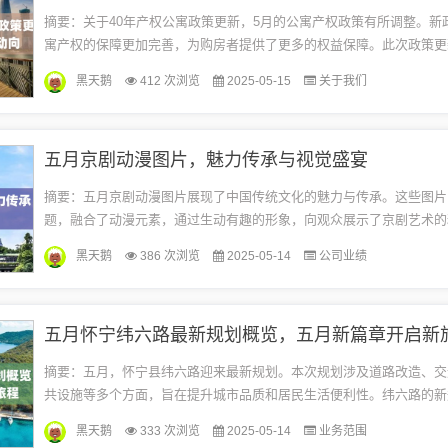
摘要：关于40年产权公寓政策更新，5月的公寓产权政策有所调整。新
寓产权的保障更加完善，为购房者提供了更多的权益保障。此次政策更
市场将产生深远影响，有助于促进公寓市场的健康发展。具体解读显示，
黑天鹅
412 次浏览
2025-05-15
关于我们
五月京剧动漫图片，魅力传承与视觉盛宴
摘要：五月京剧动漫图片展现了中国传统文化的魅力与传承。这些图片
题，融合了动漫元素，通过生动有趣的形象，向观众展示了京剧艺术的
动漫图片不仅具有艺术价值，还能够帮助更多人了解和喜爱京剧这一传
黑天鹅
386 次浏览
2025-05-14
公司业绩
式...
五月怀宁纬六路最新规划概览，五月新篇章开启新
摘要：五月，怀宁县纬六路迎来最新规划。本次规划涉及道路改造、交
共设施等多个方面，旨在提升城市品质和居民生活便利性。纬六路的新
县的五月揭开了新篇章，标志着该区域发展的全新开始。规划背景为了
黑天鹅
333 次浏览
2025-05-14
业务范围
新...