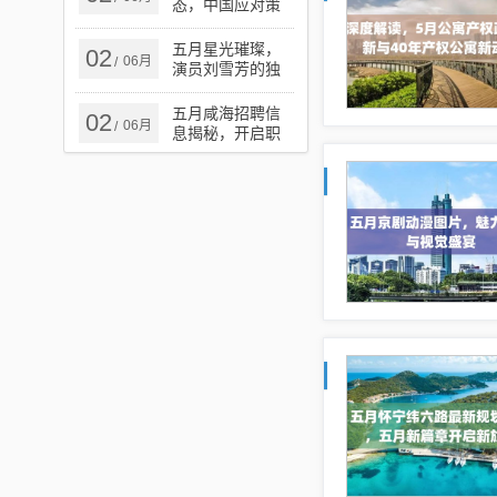
态，中国应对策
略与行动更新报
告
五月星光璀璨，
02
06月
/
演员刘雪芳的独
特魅力风采
五月咸海招聘信
02
06月
/
息揭秘，开启职
业新征程