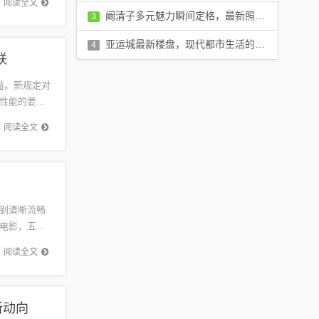
阅读全文
评论：0 条
阚清子多元魅力瞬间定格，最新照片展现不同风采
3
评论：0 条
亚运城最新楼盘，现代都市生活的理想居住之地
4
联
评论：0 条
益。新规定对
性能的要
进一步解
阅读全文
到清晰流畅
电影，五月
视觉的饕
阅读全文
新动向