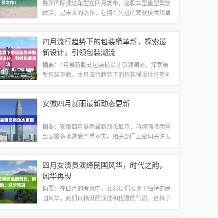
最新国际捷达车型在四月发布，这款车型重塑驾驶
体验，是未来的杰作。它拥有先进的驾驶技术和卓
越的性能，为驾驶者带来无与伦比的驾驶感受。这
款车型将引领未来驾驶的新潮流，展现捷达的独特
四月流行趋势下的包装桶革新，探索最
魅力。随着汽车技术的不断进步和消费者需求...
新设计，引领包装潮流
摘要：4月最新款式包装桶设计引领潮流，探索最
新包装革新。本月流行趋势下的包装桶设计注重创
新和实用性，呈现出多样化的特点。设计师们致力
于将时尚元素融入包装桶中，打造独具匠心的作
安徽四月暴雨最新动态更新
品。这些最新款式的包装桶不仅体现了美观大方...
摘要：安徽四月暴雨最新动态显示，持续强降雨导
致安徽多地遭受严重水灾。相关部门正密切关注天
气变化，采取应对措施，保障人民群众生命财产安
全。最新动态显示，降雨仍在继续，各地正在紧急
四月女演员演绎民国风华，时代之韵，
应对，加强防汛工作，确保安全度汛。安徽暴...
风华再现
摘要：在四月的春风中，女演员们展现了独特的民
国风华。她们以精湛的演技和优雅的气质，诠释了
这个时代的韵味。这些女演员们通过影视作品展现