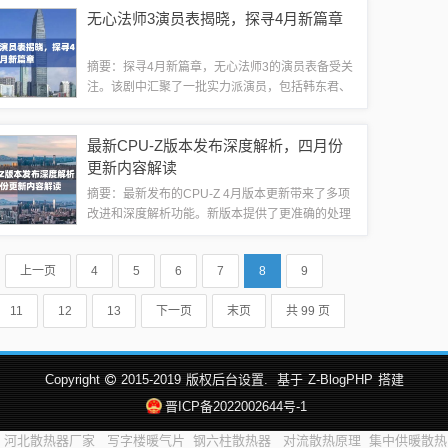
了民国时期女性的风采，吸引了众多观众的关注。
无心法师3演员表揭晓，探寻4月新篇章
她们的表演让人们感受到了那个时代的浪漫和...
摘要：探寻4月新篇章，无心法师3的演员表备受关
注。该剧中汇聚了一批实力派演员，包括韩东君、
王彦霖等主演。他们精湛的演技和深入的角色塑
造，为观众带来了全新的视觉体验。4月，让我们
最新CPU-Z版本发布深度解析，四月份
一起期待这部无心法师3，共同见证演员的精...
更新内容解读
摘要：最新发布的CPU-Z 4月版本更新带来了多项
改进和深度解析功能。新版本提供了更准确的处理
器信息检测能力，优化了用户体验并提升了性能。
更新内容还包括对多核处理器的支持增强，以及对
上一页
4
5
6
7
8
9
最新处理器技术的兼容性提升。此次更...
11
12
13
下一页
末页
共 99 页
Copyright
2015-2019
版权后台设置.
基于
Z-BlogPHP
搭建
晋ICP备2022002644号-1
河北散热器厂家
写字楼暖气片
钢六柱散热器
对流散热原理
集中供暖散热