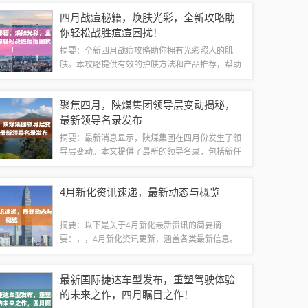
流。这次提速将带来更为便捷高效的交通方式，为
四月战痘秘籍，焕肤光彩，全新攻略助
当地经济发展和旅游业繁荣注入新的活力。广...
你轻松战胜痘痘困扰！
摘要：全新四月战痘攻略助你拥有光彩照人的肌
肤。本攻略提供有效的护肤方法和产品推荐，帮助
你战胜痘痘问题，重拾肌肤自信。遵循本攻略，让
你的肌肤在四月焕发光彩。亲爱的朋友们，随着气
聚焦四月，陕煤集团领导层变动揭秘，
温逐渐升高，你是否在为脸上的痘痘烦恼不已？...
最新领导名录发布
摘要：最新消息显示，陕煤集团在四月份发生了领
导层变动。本文提供了最新的领导名录，包括新任
命的领导和职务变动情况。聚焦领导层的更迭，展
现了陕煤集团在领导团队调整方面的最新动态。随
4月新化资讯速递，最新动态与概览
着春天的步伐日渐临近，陕煤集团迎来了新的...
摘要：以下是关于4月新化最新资讯的简要摘
要：，，4月新化资讯更新，涵盖各类最新信息。
包括地方新闻、社会发展、经济活动等多个方面。
详情概览显示，新化地区在四月份有重要事件和活
最新国际捷达车型发布，重塑驾驶体验
动发生，对当地居民和外界产生一定影响。具体
的未来之作，四月瞩目之作！
内...